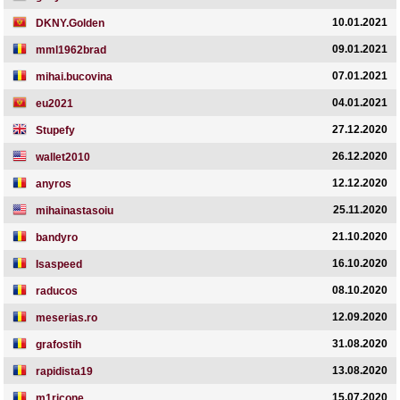
10.01.2021
DKNY.Golden
09.01.2021
mml1962brad
07.01.2021
mihai.bucovina
04.01.2021
eu2021
27.12.2020
Stupefy
26.12.2020
wallet2010
12.12.2020
anyros
25.11.2020
mihainastasoiu
21.10.2020
bandyro
16.10.2020
Isaspeed
08.10.2020
raducos
12.09.2020
meserias.ro
31.08.2020
grafostih
13.08.2020
rapidista19
15.07.2020
m1ricone