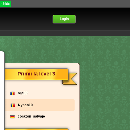
Inchide
Login
Primii la level 3
bija03
Nysan10
corazon_salvaje