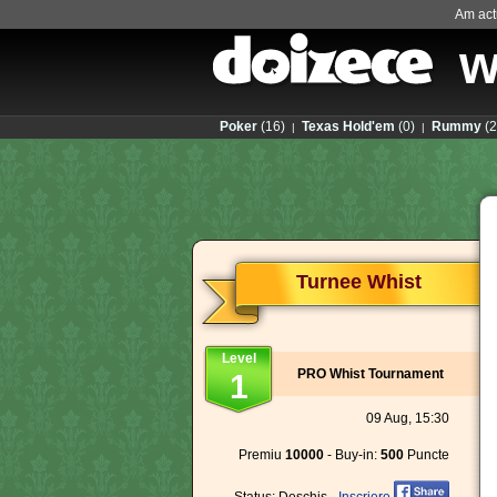
Am actu
w
Poker
(16)
Texas Hold'em
(0)
Rummy
(2
|
|
Turnee Whist
Level
PRO Whist Tournament
1
09 Aug, 15:30
Premiu
10000
- Buy-in:
500
Puncte