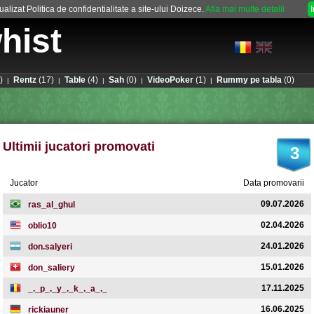
alizat Politica de confidentialitate a site-ului Doizece.
Afla mai multe detalii
hist
)
Rentz
(17)
Table
(4)
Sah
(0)
VideoPoker
(1)
Rummy pe tabla
(0)
|
|
|
|
|
Ultimii jucatori promovati
3
Jucator
Data promovarii
09.07.2026
ras_al_ghul
02.04.2026
oblio10
24.01.2026
don.salyeri
15.01.2026
don_saliery
17.11.2025
_._p_._y_._k_._a_._
16.06.2025
rickiauner