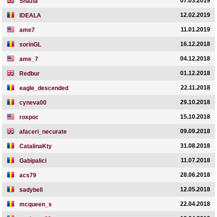
07.03.2019
Shazia
12.02.2019
IDEALA
11.01.2019
ame7
16.12.2018
sorinGL
04.12.2018
ame_7
01.12.2018
Redbur
22.11.2018
eagle_descended
29.10.2018
cyneva00
15.10.2018
roxpoc
09.09.2018
afaceri_necurate
31.08.2018
CatalinaKty
11.07.2018
Gabipalici
28.06.2018
acs79
12.05.2018
sadybell
22.04.2018
mcqueen_s