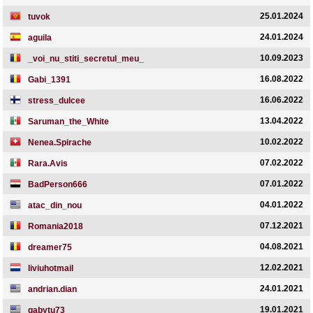
25.01.2024
tuvok
24.01.2024
aguila
10.09.2023
_voi_nu_stiti_secretul_meu_
16.08.2022
Gabi_1391
16.06.2022
stress_dulcee
13.04.2022
Saruman_the_White
10.02.2022
Nenea.Spirache
07.02.2022
Rara.Avis
07.01.2022
BadPerson666
04.01.2022
atac_din_nou
07.12.2021
Romania2018
04.08.2021
dreamer75
12.02.2021
liviuhotmail
24.01.2021
andrian.dian
19.01.2021
gabytu73