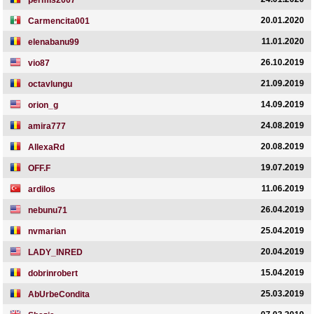
permis2007
20.01.2020
Carmencita001
11.01.2020
elenabanu99
26.10.2019
vio87
21.09.2019
octavlungu
14.09.2019
orion_g
24.08.2019
amira777
20.08.2019
AllexaRd
19.07.2019
OFF.F
11.06.2019
ardilos
26.04.2019
nebunu71
25.04.2019
nvmarian
20.04.2019
LADY_INRED
15.04.2019
dobrinrobert
25.03.2019
AbUrbeCondita