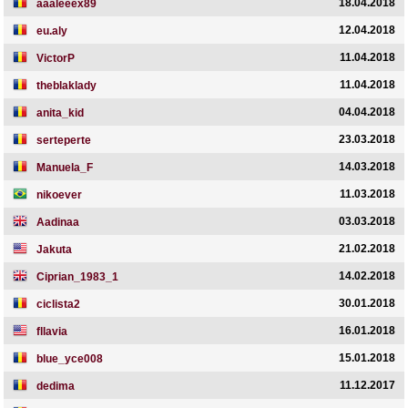
18.04.2018
aaaleeex89
12.04.2018
eu.aly
11.04.2018
VictorP
11.04.2018
theblaklady
04.04.2018
anita_kid
23.03.2018
serteperte
14.03.2018
Manuela_F
11.03.2018
nikoever
03.03.2018
Aadinaa
21.02.2018
Jakuta
14.02.2018
Ciprian_1983_1
30.01.2018
ciclista2
16.01.2018
fllavia
15.01.2018
blue_yce008
11.12.2017
dedima