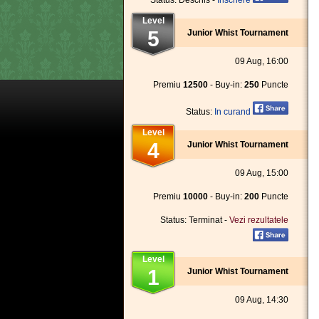
Status: Deschis -
Inscriere
Level
5
Junior Whist Tournament
09 Aug, 16:00
Premiu
12500
- Buy-in:
250
Puncte
Status:
In curand
Level
4
Junior Whist Tournament
09 Aug, 15:00
Premiu
10000
- Buy-in:
200
Puncte
Status: Terminat -
Vezi rezultatele
Level
1
Junior Whist Tournament
09 Aug, 14:30